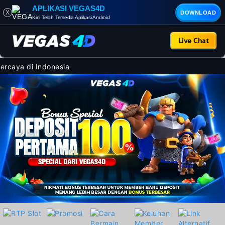
APLIKASI VEGAS4D
X
DOWNLOAD
Kini Telah Tersedia Aplikasi Android
Live Chat
caya di Indonesia