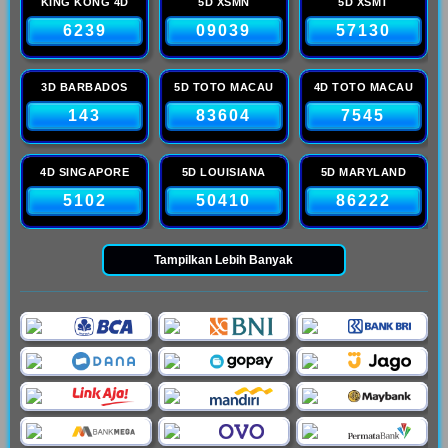
KING KONG 4D
5D XSMN
5D XSMT
6239
09039
57130
3D BARBADOS
5D TOTO MACAU
4D TOTO MACAU
143
83604
7545
4D SINGAPORE
5D LOUISIANA
5D MARYLAND
5102
50410
86222
Tampilkan Lebih Banyak